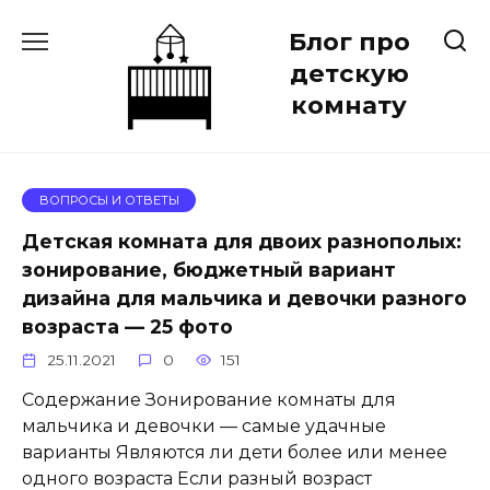
Перейти
Блог про
к
содержанию
детскую
комнату
ВОПРОСЫ И ОТВЕТЫ
Детская комната для двоих разнополых:
зонирование, бюджетный вариант
дизайна для мальчика и девочки разного
возраста — 25 фото
25.11.2021
0
151
Содержание Зонирование комнаты для
мальчика и девочки — самые удачные
варианты Являются ли дети более или менее
одного возраста Если разный возраст