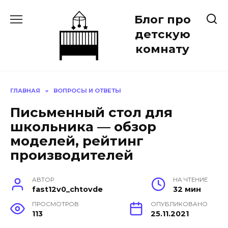
Перейти
Блог про
к
содержанию
детскую
комнату
ГЛАВНАЯ
»
ВОПРОСЫ И ОТВЕТЫ
Письменный стол для
школьника — обзор
моделей, рейтинг
производителей
АВТОР
НА ЧТЕНИЕ
fast12v0_chtovde
32 мин
ПРОСМОТРОВ
ОПУБЛИКОВАНО
113
25.11.2021